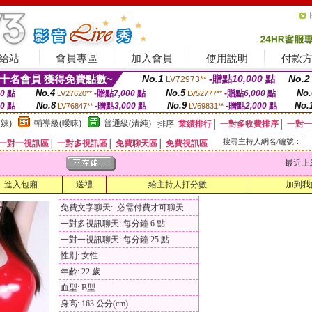
給站
會員專區
加入會員
使用說明
付款
十名會員 獲得免費點數~
No.1
-贈點
10,000
點
No.2
LV72973**
No.4
No.5
No.
00
點
-贈點
7,000
點
-贈點
6,000
點
LV27620**
LV52777**
No.8
No.9
No.
00
點
-贈點
3,000
點
-贈點
2,000
點
LV76847**
LV69831**
辣)
輔導級(曖昧)
普通級(清純)
排序
業績排行
│
一對多收費排序
│
一對一
搜尋主持人網名/編號：
一對一視訊區
│
一對多視訊區
│
免費聊天區
│
免費視訊區
最近上線時間
進入包廂
送禮
給主持人打分數
加到我
免費文字聊天: 必需付費才可聊天
一對多視訊聊天: 每分鐘 6 點
一對一視訊聊天: 每分鐘 25 點
性別: 女性
年齡: 22 歲
血型: B型
身高: 163 公分(cm)