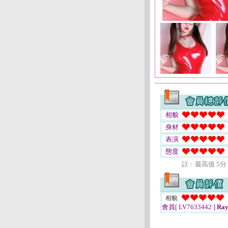
相貌
身材
表演
態度
註﹕最高值 5分
相貌
會員[ LV7633442 ]
Ray