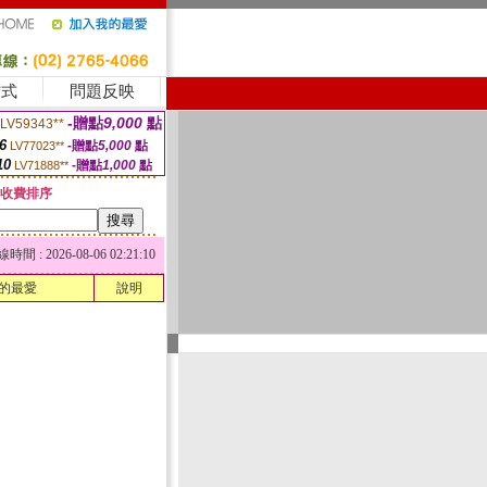
方式
問題反映
-贈點
9,000
點
LV59343**
6
-贈點
5,000
點
LV77023**
10
-贈點
1,000
點
LV71888**
收費排序
 : 2026-08-06 02:21:10
的最愛
說明