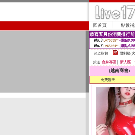
回首頁
點數補
恭喜五月份消費排行前
No.3
-贈點
8,0
LV76835**
No.7
-贈點
4,0
LV65464**
頻道指數
限制級(火
頻道
台妹專區
│
新人區
│
(越南商會)
免費聊天